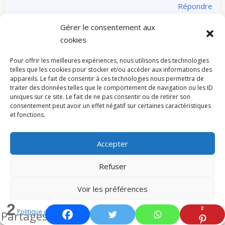
Répondre
Gérer le consentement aux
cookies
Sabine RIPAMONTI
dit :
Pour offrir les meilleures expériences, nous utilisons des technologies
13 avril 2022 à 10:31 AM
telles que les cookies pour stocker et/ou accéder aux informations des
appareils. Le fait de consentir à ces technologies nous permettra de
merci Anthony
traiter des données telles que le comportement de navigation ou les ID
uniques sur ce site. Le fait de ne pas consentir ou de retirer son
consentement peut avoir un effet négatif sur certaines caractéristiques
chargement…
et fonctions.
Répondre
Accepter
Refuser
Cherazade
dit :
15 avril 2022 à 12:54 PM
Voir les préférences
2
2
Merci pr ce tuto ! Les illustrations aide à ne pas se
Politique de cookies
Politique de confidentialité et mentions légales
Partages
tromper !