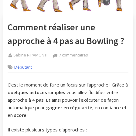
Comment réaliser une
approche à 4 pas au Bowling ?
By
sur
Sabine RIPAMONTI
7 commentaires
Posted
Comment
12
Débutant
on
réaliser
avril
une
2022
approche
C’est le moment de faire un focus sur l’approche ! Grâce à
à
quelques astuces simples
vous allez fluidifier votre
4
pas
approche à 4 pas. Et ainsi pouvoir l’exécuter de façon
au
automatique pour
gagner en régularité
, en confiance et
Bowling
en
score
!
?
Il existe plusieurs types d’approches :