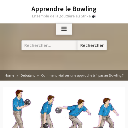
Skip
Apprendre le Bowling
to
Ensemble de la gouttière au Strike
content
Rechercher :
Home
Débutant
Comment réaliser une approche à 4 pas au Bowling ?