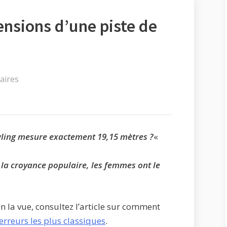
ensions d’une piste de
sur
aires
Quelles
sont
les
dimensions
owling mesure exactement 19,15
mètres ?
«
d’une
piste
 la croyance populaire, les femmes ont le
de
bowling
?
in la vue, consultez l’article sur comment
 erreurs les plus classiques
.