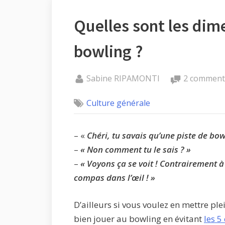
Quelles sont les dim
bowling ?
By
Sabine RIPAMONTI
2 comment
Posted
8
Culture générale
on
mars
2022
– «
Chéri, tu savais qu’une piste de b
–
« Non comment tu le sais ? »
–
« Voyons ça se voit ! Contrairement à
compas dans l’œil ! »
D’ailleurs si vous voulez en mettre ple
bien jouer au bowling en évitant
les 5